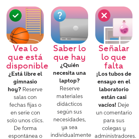
Vea lo
Saber lo
Señalar
que está
que hay
lo que
disponible
falta
¿Quién
necesita una
¿Está libre el
¡Los tubos de
laptop?
gimnasio
ensayo en el
Reserve
hoy?
Reserve
laboratorio
materiales
salas con
están casi
didácticos
fechas fijas o
vacíos!
Deje
según sus
en serie con
un comentario
necesidades,
solo unos clics.
para sus
ya sea
De forma
colegas y
individualmente
espontánea o
administradores.