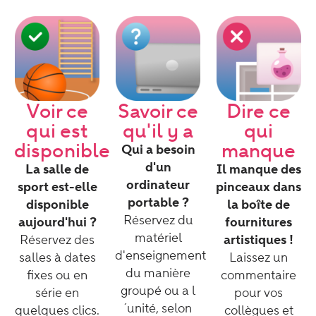
Voir ce
Savoir ce
Dire ce
qui est
qu'il y a
qui
disponible
manque
Qui a besoin
d'un
La salle de
Il manque des
ordinateur
sport est-elle
pinceaux dans
portable ?
disponible
la boîte de
Réservez du
aujourd'hui ?
fournitures
matériel
Réservez des
artistiques !
d'enseignement
salles à dates
Laissez un
du manière
fixes ou en
commentaire
groupé ou a l
série en
pour vos
´unité, selon
quelques clics.
collègues et