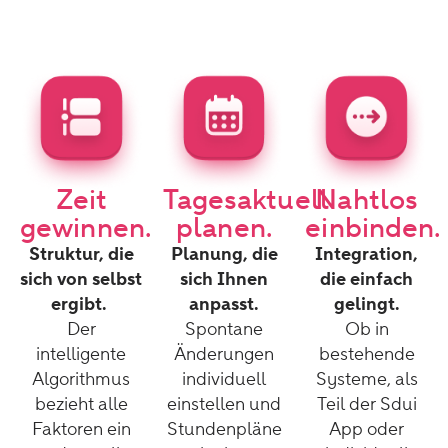
Zeit
Tagesaktuell
Nahtlos
gewinnen.
planen.
einbinden.
Struktur, die
Planung, die
Integration,
sich von selbst
sich Ihnen
die einfach
ergibt.
anpasst.
gelingt.
Der
Spontane
Ob in
intelligente
Änderungen
bestehende
Algorithmus
individuell
Systeme, als
bezieht alle
einstellen und
Teil der Sdui
Faktoren ein
Stundenpläne
App oder