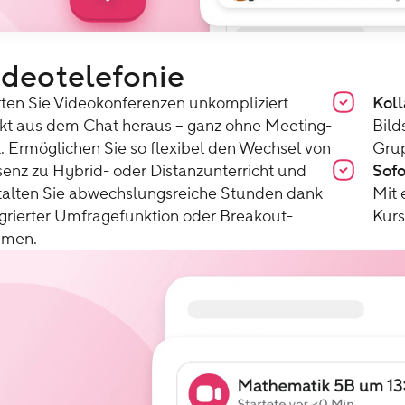
ideotelefonie
rten Sie Videokonferenzen unkompliziert
Koll
ekt aus dem Chat heraus – ganz ohne Meeting-
Bild
k. Ermöglichen Sie so flexibel den Wechsel von
Grup
senz zu Hybrid- oder Distanzunterricht und
Sofo
talten Sie abwechslungsreiche Stunden dank
Mit 
egrierter Umfragefunktion oder Breakout-
Kurs
men.