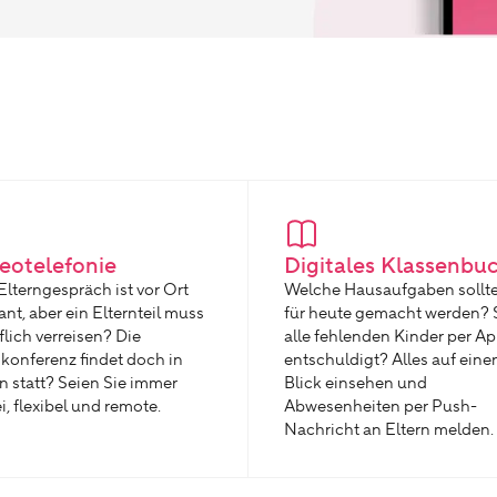
eotelefonie
Digitales Klassenbu
Elterngespräch ist vor Ort
Welche Hausaufgaben sollt
ant, aber ein Elternteil muss
für heute gemacht werden? 
flich verreisen? Die
alle fehlenden Kinder per A
konferenz findet doch in
entschuldigt? Alles auf eine
in statt? Seien Sie immer
Blick einsehen und
i, flexibel und remote.
Abwesenheiten per Push-
Nachricht an Eltern melden.