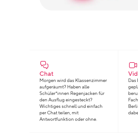
Chat
Vid
Morgen wird das Klassenzimmer
Das 
aufgeräumt? Haben alle
gepl
Schüler*innen Regenjacken für
beru
den Ausflug eingesteckt?
Fach
Wichtiges schnell und einfach
Berl
per Chat teilen, mit
dabe
Antwortfunktion oder ohne.