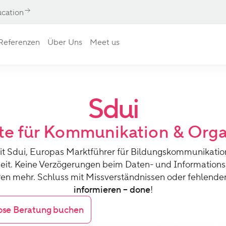
ucation
Referenzen
Über Uns
Meet us
Sdui
ite für Kommunikation & Orga
t Sdui, Europas Marktführer für Bildungskommunikation,
rbeit. Keine Verzögerungen beim Daten- und Informations
ren mehr. Schluss mit Missverständnissen oder fehlend
informieren – done
!
ose Beratung buchen