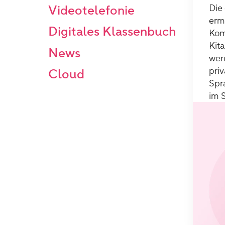
Videotelefonie
Die
erm
Digitales Klassenbuch
Kom
Kit
News
wer
pri
Cloud
Spr
im S