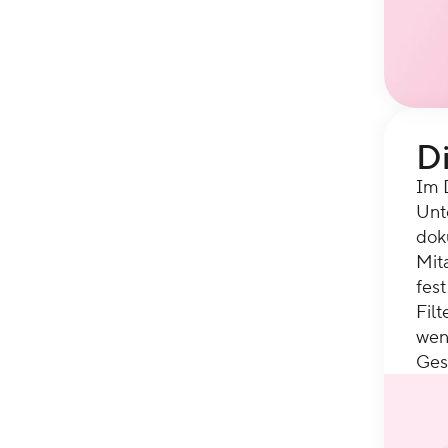
D
Im 
Unte
dok
Mit
fest
Filt
wen
Ges