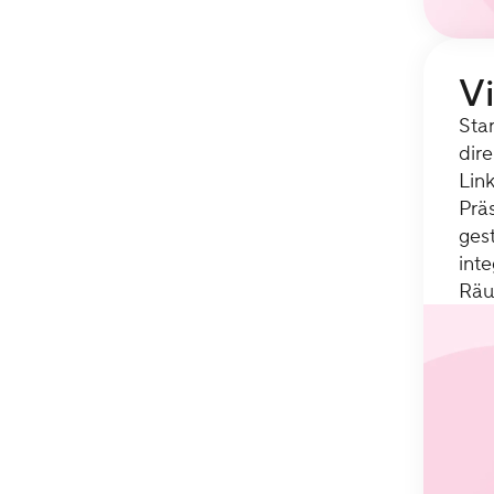
V
Sta
dir
Lin
Prä
ges
int
Räu