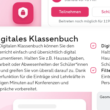
igitales Klassenbuch
Digitalen Klassenbuch können Sie den
Dig
rricht einfach und übersichtlich digital
Halt
umentieren. Halten Sie z.B. Hausaufgaben,
Haus
arbeit oder Abwesenheiten der Schüler*innen
Schü
 und greifen Sie von überall darauf zu. Dank
Filt
erfunktion für die Einträge sind Lehrkräfte in
Eint
igen Minuten auf Konferenzen und
Pers
präche vorbereitet.