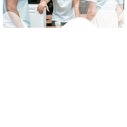
Unternehmen
Über Uns
Team
Empower humans
Karriere
to transform
Presse
education
Partner
Blog
for a better
Produkt
tomorrow.
Kommunikation &
Organisation
Administration & Verwaltung
Lern- & Notenmanagement