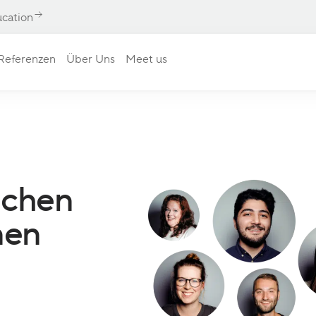
ucation
Referenzen
Über Uns
Meet us
ichen
en​