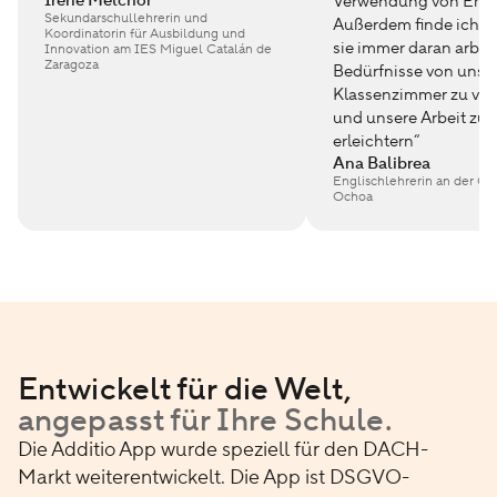
Irene Melchor
Verwendung von Emot
Sekundarschullehrerin und
Außerdem finde ich es 
Koordinatorin für Ausbildung und
sie immer daran arbeit
Innovation am IES Miguel Catalán de
Zaragoza
Bedürfnisse von uns 
Klassenzimmer zu ver
und unsere Arbeit zu
erleichtern“
Ana Balibrea
Englischlehrerin an der C.
Ochoa
Entwickelt für die Welt,
angepasst für Ihre Schule.
Die Additio App wurde speziell für den DACH-
Markt weiterentwickelt. Die App ist DSGVO-