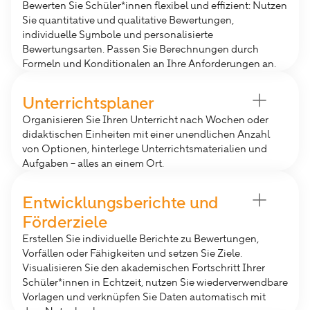
Bewerten Sie Schüler*innen flexibel und effizient: Nutzen
Sie quantitative und qualitative Bewertungen,
individuelle Symbole und personalisierte
Bewertungsarten. Passen Sie Berechnungen durch
Formeln und Konditionalen an Ihre Anforderungen an.
Notenberechnung
Spare Zeit und lasse Noten automatisch und nach
Unterrichtsplaner
deinen Vorgaben berechnen
Organisieren Sie Ihren Unterricht nach Wochen oder
Fördere individuell
didaktischen Einheiten mit einer unendlichen Anzahl
Überblicke Stärken, Entwicklungsberichte und
von Optionen, hinterlege Unterrichtsmaterialien und
Förderpotenziale.
Aufgaben – alles an einem Ort.
Verknüpfbar
Mit den didaktischen Einheiten und Projekten, die
Entwicklungsberichte und
du im Notenbuch erstellt hast
Förderziele
Teilbar
Mit einzelnen Lehrkräften, Vetretungspersonen oder
Erstellen Sie individuelle Berichte zu Bewertungen,
der Schulleitung.
Vorfällen oder Fähigkeiten und setzen Sie Ziele.
Visualisieren Sie den akademischen Fortschritt Ihrer
Schüler*innen in Echtzeit, nutzen Sie wiederverwendbare
Vorlagen und verknüpfen Sie Daten automatisch mit