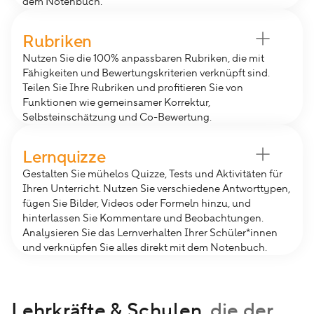
dem Notenbuch.
Fortschrittanalyse
Verfolge den Kompetenzfortschritt deiner
Rubriken
Schüler*innen nach Fächern – für eine gezielte
Nutzen Sie die 100% anpassbaren Rubriken, die mit
Förderung.
Fähigkeiten und Bewertungskriterien verknüpft sind.
Flexibel abrufen
Teilen Sie Ihre Rubriken und profitieren Sie von
Erstelle mühelos Gruppen- oder Einzelberichte und
Funktionen wie gemeinsamer Korrektur,
behalte den Überblick über den Lernstand jeder
Selbsteinschätzung und Co-Bewertung.
Schüler*in.
Flexibel
Gestalte Rubriken nach deinen Bedürfnissen und
Lernquizze
verknüpfe sie direkt mit Kompetenzen und
Gestalten Sie mühelos Quizze, Tests und Aktivitäten für
Bewertungskriterien.
Ihren Unterricht. Nutzen Sie verschiedene Antworttypen,
Praktisch
fügen Sie Bilder, Videos oder Formeln hinzu, und
Ermöglicht eine formative Bewertung, die einfach
hinterlassen Sie Kommentare und Beobachtungen.
druckbar und exportierbar ist
Analysieren Sie das Lernverhalten Ihrer Schüler*innen
und verknüpfen Sie alles direkt mit dem Notenbuch.
Individuell
Erstelle interaktive Quizze mit multimedialen
Inhalten.
Lehrkräfte & Schulen,
die der
Analyse und Kooperation