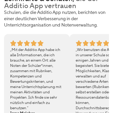
Erhalte wertvolle Lernanalysen und teile deine
Additio App vertrauen
Materialien schnell mit Kolleg*innen.
Schulen, die die Additio App nutzen, berichten von
einer deutlichen Verbesserung in der
Unterrichtsorganisation und Notenverwaltung.
„Mit der Additio App habe ich
„Wir benutzen die Add
alle Informationen, die ich
in unserer Schule sch
brauche, an einem Ort: alle
einigen Jahren und ic
Noten der Schüler*innen,
begeistert. Sie bietet 
zusammen mit Rubriken,
Möglichkeiten, Klass
Kompetenzen und
verwalten und auf
Bewertungskriterien, und
verschiedene Arten z
meine Unterrichtsplanung mit
bewerten (Rubriken, d
meinen Aktivitäten und
selbst erstellen oder i
Projekten. Ich finde sie sehr
Ressourcendatenbank
nützlich und einfach zu
können,
benutzen.”
Durchschnittsberech