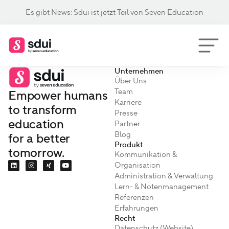
Es gibt News: Sdui ist jetzt Teil von Seven Education
Unternehmen
Über Uns
Team
Empower humans
Karriere
to transform
Presse
education
Partner
Blog
for a better
Produkt
tomorrow.
Kommunikation &
Organisation
Administration & Verwaltung
Lern- & Notenmanagement
Referenzen
Erfahrungen
Recht
Datenschutz (Website)