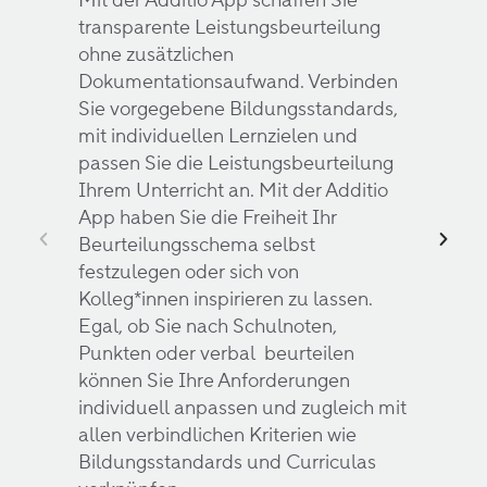
transparente Leistungsbeurteilung
Von d
ohne zusätzlichen
Einhe
Dokumentationsaufwand. Verbinden
Bildu
Sie vorgegebene Bildungsstandards,
verkn
mit individuellen Lernzielen und
Nach
passen Sie die Leistungsbeurteilung
und 
Ihrem Unterricht an. Mit der Additio
Sie m
App haben Sie die Freiheit Ihr
Schul
Beurteilungsschema selbst
Die A
festzulegen oder sich von
Unter
Kolleg*innen inspirieren zu lassen.
Vorla
Egal, ob Sie nach Schulnoten,
Arbei
Punkten oder verbal beurteilen
Ihnen
können Sie Ihre Anforderungen
Kolle
individuell anpassen und zugleich mit
allen verbindlichen Kriterien wie
Bildungsstandards und Curriculas