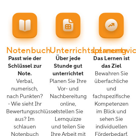
Notenbuch
Unterrichtsplanung
Lernentwi
Passt wie der
Über jede
Das Lernen ist
Schlüssel zur
Stunde gut
das Ziel
Note.
unterrichtet
Bewahren Sie
Verbal,
Planen Sie Ihre
überfachliche
numerisch,
Vor- und
und
nach Punkten?
Nachbereitung
fachspezifische
- Wie sieht Ihr
online,
Kompetenzen
Bewertungsschlüssel
erstellen Sie
im Blick und
aus? Im
Lernquizze
sehen Sie
schlauen
und teilen Sie
individuellen
Notenbuch
Ihre Arbeit mit
Förderbedarf.