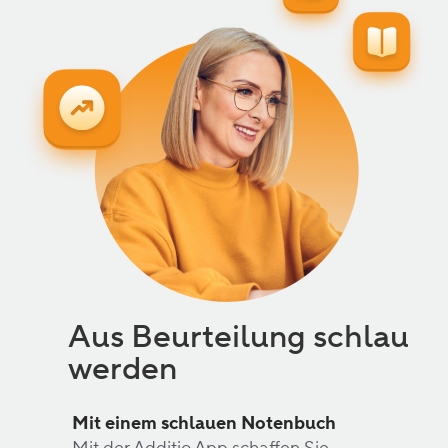
Aus Beurteilung schlau
werden
Mit einem schlauen Notenbuch
Mit 
Mit der Additio App schaffen Sie
Über