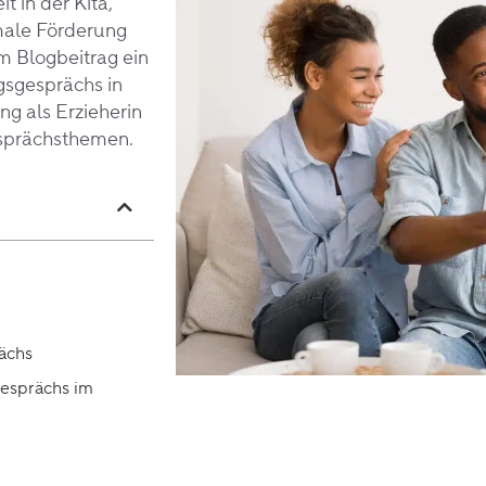
t in der Kita,
male Förderung
m Blogbeitrag ein
gsgesprächs in
ng als Erzieherin
esprächsthemen.
ächs
gesprächs im