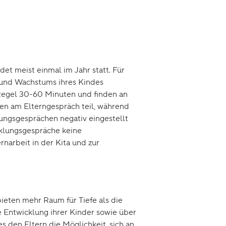
et meist einmal im Jahr statt. Für
s und Wachstums ihres Kindes
 Regel 30-60 Minuten und finden an
ten am Elterngespräch teil, während
lungsgesprächen negativ eingestellt
cklungsgespräche keine
narbeit in der Kita und zur
ieten mehr Raum für Tiefe als die
e Entwicklung ihrer Kinder sowie über
s den Eltern die Möglichkeit, sich an