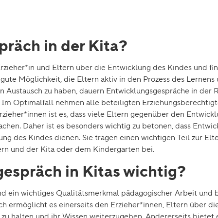
präch in der Kita?
ieher*in und Eltern über die Entwicklung des Kindes und find
 gute Möglichkeit, die Eltern aktiv in den Prozess des Lernen
den Austausch zu haben, dauern Entwicklungsgespräche in der
. Im Optimalfall nehmen alle beteiligten Erziehungsberechtig
Erzieher*innen ist es, dass viele Eltern gegenüber den Entwick
machen. Daher ist es besonders wichtig zu betonen, dass Entwi
des Kindes dienen. Sie tragen einen wichtigen Teil zur Elter
ern und der Kita oder dem Kindergarten bei.
espräch in Kitas wichtig?
nd ein wichtiges Qualitätsmerkmal pädagogischer Arbeit und b
ermöglicht es einerseits den Erzieher*innen, Eltern über di
u halten und ihr Wissen weiterzugeben. Andererseits bietet e