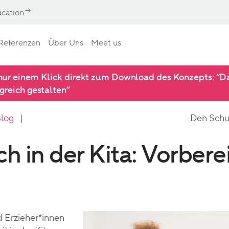
ucation
Referenzen
Über Uns
Meet us
nur einem Klick direkt zum Download des Konzepts: “Da
lgreich gestalten”
log
|
Den Schul
 in der Kita: Vorbere
d Erzieher*innen